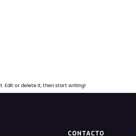
O
NOSOTROS
PRODUCTOS
CONTENIDO
CONTAC
Uncategorized
 Edit or delete it, then start writing!
CONTACTO